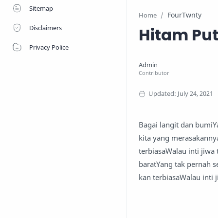
Sitemap
FourTwnty
Home
Disclaimers
Hitam Put
Privacy Police
Bagai langit dan bumi
kita yang merasakanny
terbiasaWalau inti jiw
baratYang tak pernah s
kan terbiasaWalau inti 