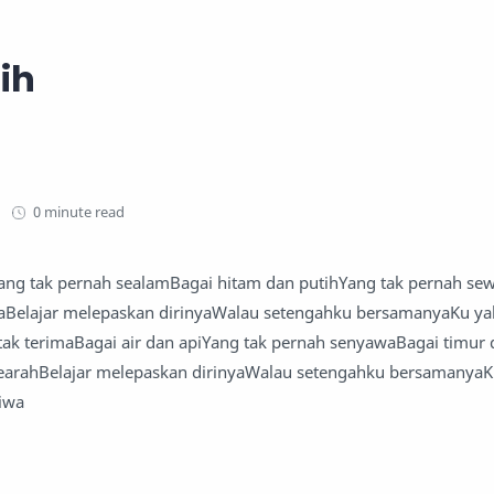
ih
0 minute read
Yang tak pernah sealamBagai hitam dan putihYang tak pernah s
aBelajar melepaskan dirinyaWalau setengahku bersamanyaKu yak
a tak terimaBagai air dan apiYang tak pernah senyawaBagai timur
earahBelajar melepaskan dirinyaWalau setengahku bersamanyaKu
jiwa