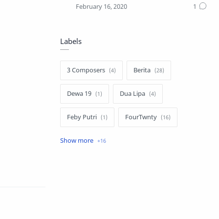
Labels
3 Composers
Berita
Dewa 19
Dua Lipa
Feby Putri
FourTwnty
Iksan Skuter
Info Umum
Lauryn Hill
Luvia Band
Melly Goeslaw
Nella Kharisma
Novia Kolopaking
Nusantara