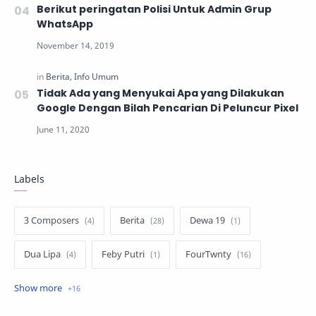
Berikut peringatan Polisi Untuk Admin Grup
WhatsApp
Tidak Ada yang Menyukai Apa yang Dilakukan
Google Dengan Bilah Pencarian Di Peluncur Pixel
Labels
3 Composers
Berita
Dewa 19
Dua Lipa
Feby Putri
FourTwnty
Iksan Skuter
Info Umum
Lauryn Hill