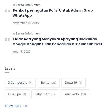
Berikut peringatan Polisi Untuk Admin Grup
WhatsApp
Tidak Ada yang Menyukai Apa yang Dilakukan
Google Dengan Bilah Pencarian Di Peluncur Pixel
Labels
3 Composers
Berita
Dewa 19
Dua Lipa
Feby Putri
FourTwnty
Iksan Skuter
Info Umum
Lauryn Hill