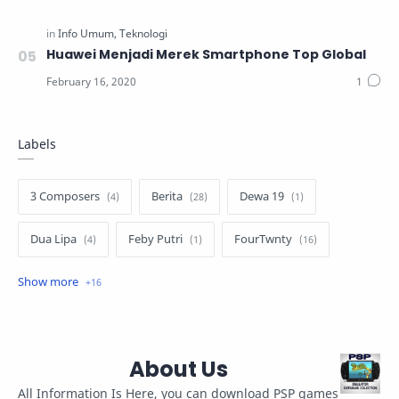
Huawei Menjadi Merek Smartphone Top Global
Labels
3 Composers
Berita
Dewa 19
Dua Lipa
Feby Putri
FourTwnty
Iksan Skuter
Info Umum
Lauryn Hill
Luvia Band
Melly Goeslaw
About Us
Nella Kharisma
Novia Kolopaking
All Information Is Here, you can download PSP games